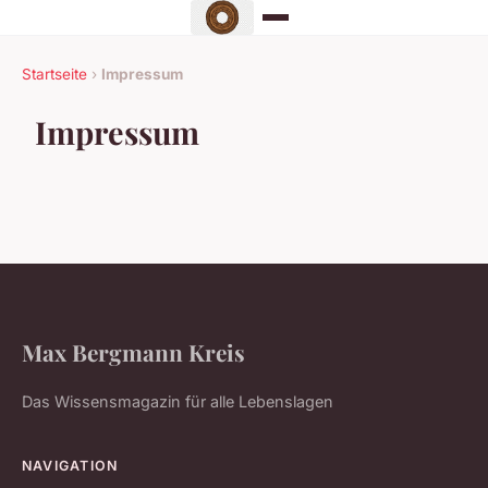
Startseite
›
Impressum
Impressum
Max Bergmann Kreis
Das Wissensmagazin für alle Lebenslagen
NAVIGATION