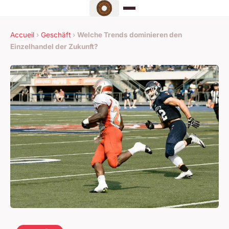
Accueil
›
Geschäft
›
Welche Trends dominieren den
Einzelhandel der Zukunft?