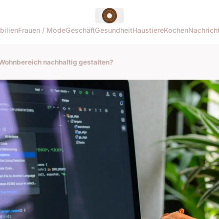
bilien
Frauen / Mode
Geschäft
Gesundheit
Haustiere
Kochen
Nachrich
Wohnbereich nachhaltig gestalten?