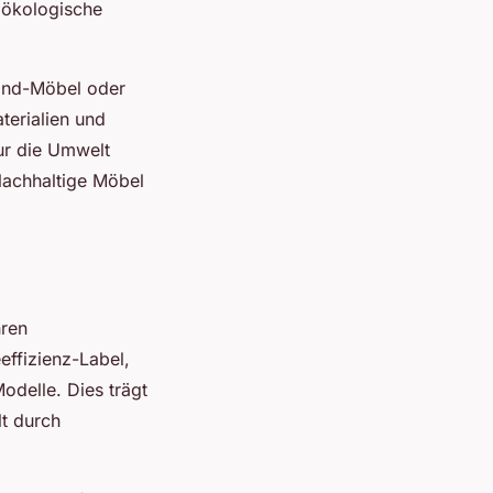
 ökologische
Hand-Möbel oder
terialien und
ur die Umwelt
 Nachhaltige Möbel
hren
ffizienz-Label,
odelle. Dies trägt
t durch