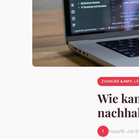
ZUHAUSE &AMP; L
Wie ka
nachhal
I
Inaya
16. Juli 