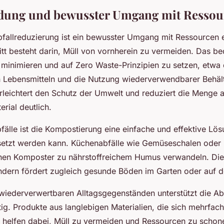
dung und bewusster Umgang mit Ressou
fallreduzierung ist ein bewusster Umgang mit Ressourcen 
itt besteht darin, Müll von vornherein zu vermeiden. Das be
minimieren und auf Zero Waste-Prinzipien zu setzen, etwa
 Lebensmitteln und die Nutzung wiederverwendbarer Behält
rleichtert den Schutz der Umwelt und reduziert die Menge a
rial deutlich.
fälle ist die Kompostierung eine einfache und effektive Lös
zt werden kann. Küchenabfälle wie Gemüseschalen oder K
inen Komposter zu nährstoffreichem Humus verwandeln. Dies
ondern fördert zugleich gesunde Böden im Garten oder auf 
wiederverwertbaren Alltagsgegenständen unterstützt die Ab
tig. Produkte aus langlebigen Materialien, die sich mehrfa
, helfen dabei, Müll zu vermeiden und Ressourcen zu schon