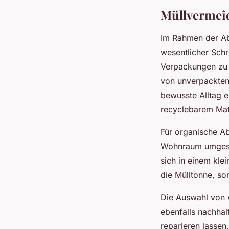
Müllvermei
Im Rahmen der Ab
wesentlicher Schr
Verpackungen zu 
von unverpackten
bewusste Alltag e
recyclebarem Mate
Für organische Ab
Wohnraum umgeset
sich in einem kle
die Mülltonne, s
Die Auswahl von 
ebenfalls nachhal
reparieren lassen